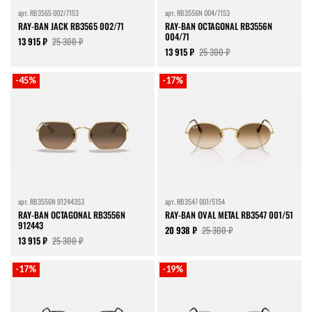
арт.
RB3565 002/7153
арт.
RB3556N 004/7153
RAY-BAN JACK RB3565 002/71
RAY-BAN OCTAGONAL RB3556N
004/71
13 915 ₽
25 300 ₽
13 915 ₽
25 300 ₽
-45%
-17%
арт.
RB3556N 91244353
арт.
RB3547 001/5154
RAY-BAN OCTAGONAL RB3556N
RAY-BAN OVAL METAL RB3547 001/51
912443
20 938 ₽
25 300 ₽
13 915 ₽
25 300 ₽
-17%
-19%