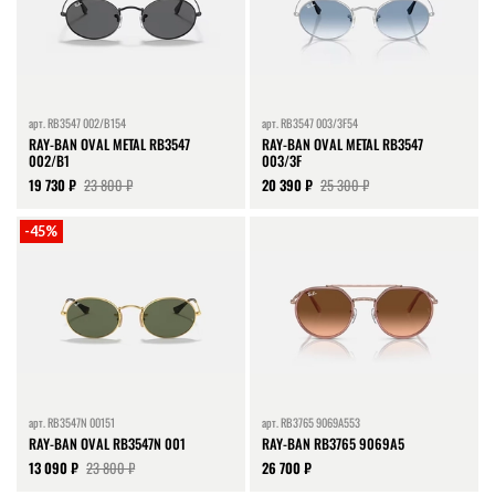
арт.
RB3547 002/B154
арт.
RB3547 003/3F54
RAY-BAN OVAL METAL RB3547
RAY-BAN OVAL METAL RB3547
002/B1
003/3F
19 730 ₽
23 800 ₽
20 390 ₽
25 300 ₽
-45%
арт.
RB3547N 00151
арт.
RB3765 9069A553
RAY-BAN OVAL RB3547N 001
RAY-BAN RB3765 9069A5
13 090 ₽
23 800 ₽
26 700 ₽