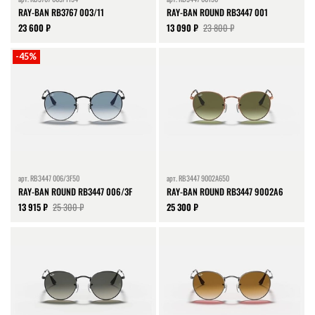
RAY-BAN RB3767 003/11
RAY-BAN ROUND RB3447 001
23 600 ₽
13 090 ₽
23 800 ₽
-45%
арт.
RB3447 006/3F50
арт.
RB3447 9002A650
RAY-BAN ROUND RB3447 006/3F
RAY-BAN ROUND RB3447 9002A6
13 915 ₽
25 300 ₽
25 300 ₽