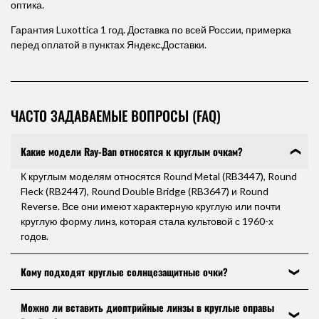
оптика.
Гарантия Luxottica 1 год. Доставка по всей России, примерка
перед оплатой в пунктах Яндекс.Доставки.
ЧАСТО ЗАДАВАЕМЫЕ ВОПРОСЫ (FAQ)
Какие модели Ray-Ban относятся к круглым очкам?
К круглым моделям относятся Round Metal (RB3447), Round
Fleck (RB2447), Round Double Bridge (RB3647) и Round
Reverse. Все они имеют характерную круглую или почти
круглую форму линз, которая стала культовой с 1960-х
годов.
Кому подходят круглые солнцезащитные очки?
Круглые очки лучше всего смотрятся на вытянутом,
Можно ли вставить диоптрийные линзы в круглые оправы
ромбовидном и квадратном типах лица — форма линзы