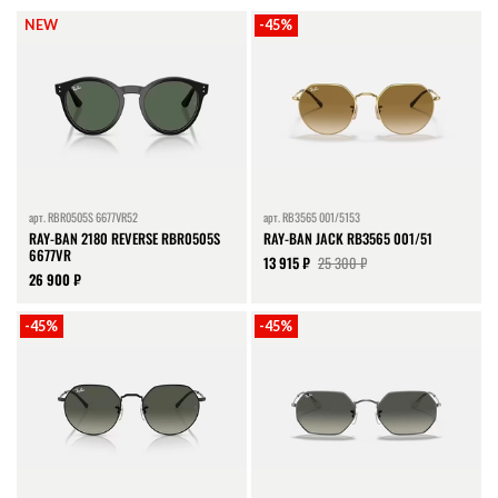
NEW
-45%
арт.
RBR0505S 6677VR52
арт.
RB3565 001/5153
RAY-BAN 2180 REVERSE RBR0505S
RAY-BAN JACK RB3565 001/51
6677VR
13 915 ₽
25 300 ₽
26 900 ₽
-45%
-45%