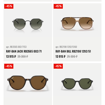
-45%
-45%
арт.
RB3565 002/7153
арт.
RB2198 1292/5160
RAY-BAN JACK RB3565 002/71
RAY-BAN BILL RB2198 1292/51
13 915 ₽
25 300 ₽
13 915 ₽
25 300 ₽
-45%
-45%