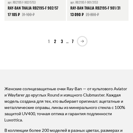
арт.
RB2195 F-902/5753
арт.
RB2195 F-901/3153
RAY-BAN THALIA RB2195-F 902/57
RAY-BAN THALIA RB2195-F 901/31
17 105 ₽
31 100 ₽
13 090 ₽
23 800 ₽
1
2
3
7
…
Женские солнцезащитные очки Ray-Ban — от культового Aviator
и Wayfarer до круглых Round и изящного Clubmaster. Каждая
модель создана для тех, кто выбирает оригинал: ацетатные и
металлические оправы, линзы из минерального стекла с 100%
защитой UV400, точная оптика и гарантия подлинности
Luxottica.
В коллекции более 200 моделей в разных цветах, размерах и