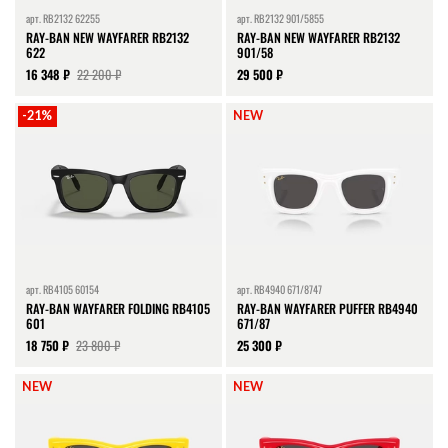
арт.
RB2132 62255
арт.
RB2132 901/5855
RAY-BAN NEW WAYFARER RB2132
RAY-BAN NEW WAYFARER RB2132
622
901/58
16 348 ₽
22 200 ₽
29 500 ₽
-21%
NEW
арт.
RB4105 60154
арт.
RB4940 671/8747
RAY-BAN WAYFARER FOLDING RB4105
RAY-BAN WAYFARER PUFFER RB4940
601
671/87
18 750 ₽
23 800 ₽
25 300 ₽
NEW
NEW