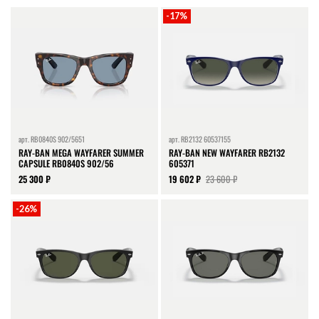
-17%
арт.
RB0840S 902/5651
арт.
RB2132 60537155
RAY-BAN MEGA WAYFARER SUMMER
RAY-BAN NEW WAYFARER RB2132
CAPSULE RB0840S 902/56
605371
25 300 ₽
19 602 ₽
23 600 ₽
-26%