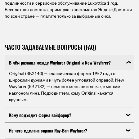
подлинности и сервисное обслуживание Luxottica 1 год.
Бесплатная доставка, примерка в постаматах Яндекс.Доставки
по всей стране — платите только за выбранные очки.
ЧАСТО ЗАДАВАЕМЫЕ ВОПРОСЫ (FAQ)
В чём разница между Wayfarer Original и New Wayfarer?
Original (RB2140) — классическая форма 1952 года с
широкими дужками и чуть более угловатой оправой. New
Wayfarer (RB2132) — немного меньше и легче, с мягким
наклоном линз. Подходит тем, кому Original кажется
крупным.
Кому подходит форма вайфарер?
Вайфарер универсален: трапециевидная форма
Из чего сделана оправа Ray-Ban Wayfarer?
уравновешивает овальное, квадратное и ромбовидное
лицо. Меньше подходит треугольному типу с широким лбом