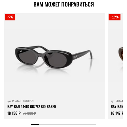
ВАМ МОЖЕТ ПОНРАВИТЬСЯ
-9%
-19%
арт.
RB4441D 66778753
арт.
RB4441D 
RAY-BAN 4441D 667787 BIO-BASED
RAY-BAN 4
18 156 ₽
16 147 ₽
20 000 ₽