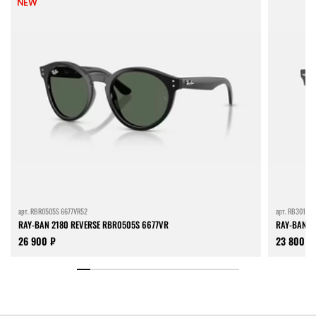
NEW
арт.
RBR0505S 6677VR52
арт.
RB3016 1
RAY-BAN 2180 REVERSE RBR0505S 6677VR
RAY-BAN C
26 900 ₽
23 800 ₽