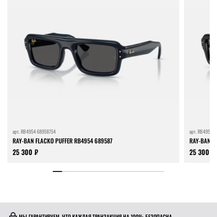
арт.
RB4954 68958754
арт.
RB4954 6
RAY-BAN FLACKO PUFFER RB4954 689587
RAY-BAN F
25 300 ₽
25 300 ₽
МЫ ГАРАНТИРУЕМ, ЧТО КАЖДАЯ ТРАНЗАКЦИЯ НА 100% БЕЗОПАСНА.