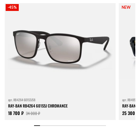
-45%
NEW
арт.
RB4264 601S5J58
арт.
RB4954 6
RAY-BAN RB4264 601S5J CHROMANCE
RAY-BAN F
18 700 ₽
25 300 ₽
34 000 ₽