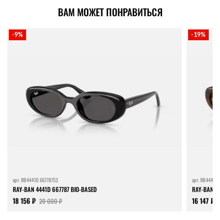
ВАМ МОЖЕТ ПОНРАВИТЬСЯ
-9%
-19%
арт.
RB4441D 66778753
арт.
RB4441D 
RAY-BAN 4441D 667787 BIO-BASED
RAY-BAN 4
18 156 ₽
16 147 ₽
20 000 ₽