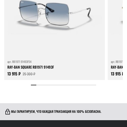
арт.
RB1971 91493F54
арт.
RB1971 9
RAY-BAN SQUARE RB1971 91493F
RAY-BAN S
13 915 ₽
13 915 ₽
25 300 ₽
МЫ ГАРАНТИРУЕМ, ЧТО КАЖДАЯ ТРАНЗАКЦИЯ НА 100% БЕЗОПАСНА.