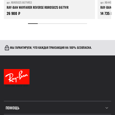
арт.
RBR0502S 6677VR53
арт.
RB4455 6
RAY-BAN WAYFARER REVERSE RBR0502S 6677VR
RAY-BAN Z
26 900 ₽
14 735 ₽
МЫ ГАРАНТИРУЕМ, ЧТО КАЖДАЯ ТРАНЗАКЦИЯ НА 100% БЕЗОПАСНА.
ПОМОЩЬ