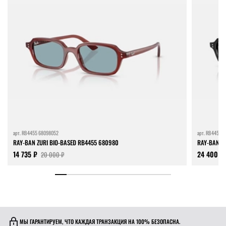
арт.
RB4455 68098052
арт.
RB4455 6
RAY-BAN ZURI BIO-BASED RB4455 680980
RAY-BAN ZU
14 735 ₽
24 400 ₽
20 000 ₽
МЫ ГАРАНТИРУЕМ, ЧТО КАЖДАЯ ТРАНЗАКЦИЯ НА 100% БЕЗОПАСНА.