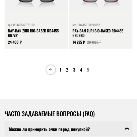
арт.
RB4455 66778152
арт.
RB4455 68098052
RAY-BAN ZURI BIO-BASED RB4455
RAY-BAN ZURI BIO-BASED RB4455
667781
680980
24 400 ₽
14 735 ₽
20 000 ₽
1
2
3
4
5
ЧАСТО ЗАДАВАЕМЫЕ ВОПРОСЫ (FAQ)
Можно ли примерить очки перед покупкой?