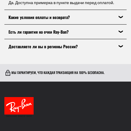
Да. Доступна примерка в пункте выдачи перед оплатой.
Какие условия оплаты и возврата?
Оплата при получении. Возврат — в течение 14 дней.
Есть ли гарантия на очки Ray-Ban?
Да, все модели имеют официальную гарантию
Доставляете ли вы в регионы России?
производителя и фирменную упаковку.
Да, доставка доступна во все регионы России в пункты
выдачи Яндекс.Доставки.
МЫ ГАРАНТИРУЕМ, ЧТО КАЖДАЯ ТРАНЗАКЦИЯ НА 100% БЕЗОПАСНА.