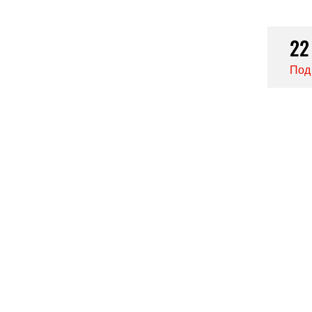
22
Под 
ВАМ МОЖЕТ ПОНРАВИТЬСЯ
-30%