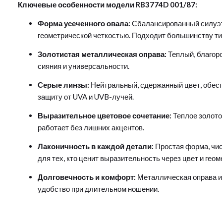
Ключевые особенности модели RB3774D 001/87:
Форма усеченного овала:
Сбалансированный силуэт,
геометрической четкостью. Подходит большинству ти
Золотистая металлическая оправа:
Теплый, благоро
сияния и универсальности.
Серые линзы:
Нейтральный, сдержанный цвет, обес
защиту от UVA и UVB-лучей.
Выразительное цветовое сочетание:
Теплое золото
работает без лишних акцентов.
Лаконичность в каждой детали:
Простая форма, чис
для тех, кто ценит выразительность через цвет и геом
Долговечность и комфорт:
Металлическая оправа и
удобство при длительном ношении.