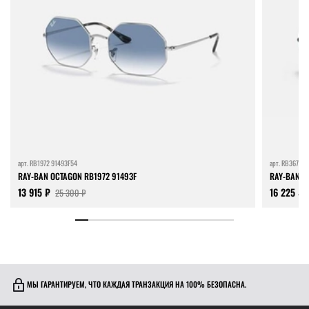
арт.
RB1972 91493F54
арт.
RB3675 0
RAY-BAN OCTAGON RB1972 91493F
RAY-BAN R
13 915 ₽
16 225 ₽
25 300 ₽
МЫ ГАРАНТИРУЕМ, ЧТО КАЖДАЯ ТРАНЗАКЦИЯ НА 100% БЕЗОПАСНА.