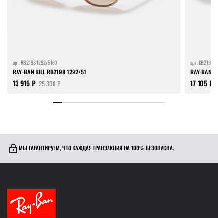
арт.
RB2198 1292/5160
арт.
RB2195 F
RAY-BAN BILL RB2198 1292/51
RAY-BAN TH
13 915 ₽
17 105 ₽
25 300 ₽
МЫ ГАРАНТИРУЕМ, ЧТО КАЖДАЯ ТРАНЗАКЦИЯ НА 100% БЕЗОПАСНА.