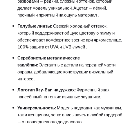
разводами — редкий, сложный оттенок, который
делает модель уникальной. Ацетат — лёгкий,
прочный и приятный на ощупь материал
.
Голубые линзы:
Свежий, холодный оттенок,
который поддерживает общую цветовую гамму и
обеспечивает комфортное зрение при ярком солнце.
100% защита от UVA и UVB-лучей
.
Серебристые металлические
заклёпки:
Элегантные детали на передней части
оправы, добавляющие конструкции визуальный
интерес
.
Логотип Ray-Ban на дужках:
Фирменный знак,
нанесённый на тонкие изящные заушники
.
Универсальность:
Модель подходит как мужчинам,
так и женщинам, легко вписываясь в любой гардероб
— от повседневного до делового
.