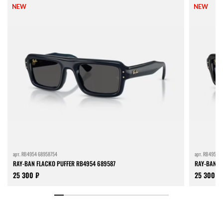
NEW
NEW
арт.
RB4954 68958754
арт.
RB4954 6
RAY-BAN FLACKO PUFFER RB4954 689587
RAY-BAN F
25 300 ₽
25 300 ₽