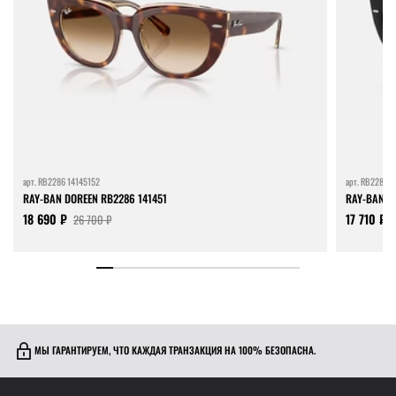
арт.
RB2286 14145152
арт.
RB2286 9
RAY-BAN DOREEN RB2286 141451
RAY-BAN D
18 690 ₽
17 710 ₽
26 700 ₽
МЫ ГАРАНТИРУЕМ, ЧТО КАЖДАЯ ТРАНЗАКЦИЯ НА 100% БЕЗОПАСНА.