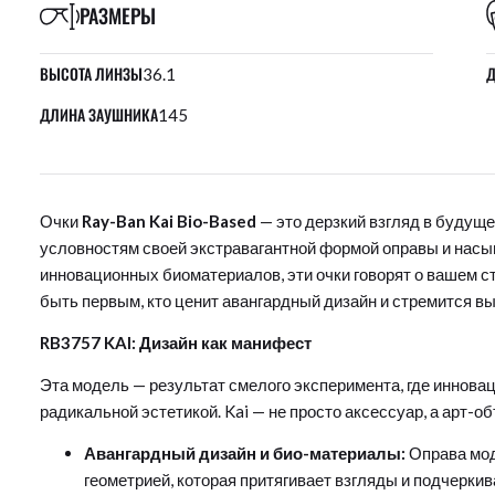
РАЗМЕРЫ
ВЫСОТА ЛИНЗЫ
Д
36.1
ДЛИНА ЗАУШНИКА
145
Очки
Ray-Ban Kai Bio-Based
— это дерзкий взгляд в будущ
условностям своей экстравагантной формой оправы и нас
инновационных биоматериалов, эти очки говорят о вашем сти
быть первым, кто ценит авангардный дизайн и стремится в
RB3757 KAI: Дизайн как манифест
Эта модель — результат смелого эксперимента, где иннова
радикальной эстетикой. Kai — не просто аксессуар, а арт-
Авангардный дизайн и био-материалы:
Оправа мод
геометрией, которая притягивает взгляды и подчеркив