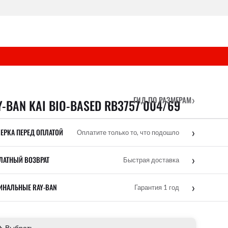
›
ГИД ПО РАЗМЕРАМ
Y-BAN KAI BIO-BASED RB3757 004/69
›
ЕРКА ПЕРЕД ОПЛАТОЙ
Оплатите только то, что подошло
›
ЛАТНЫЙ ВОЗВРАТ
Быстрая доставка
›
ИНАЛЬНЫЕ RAY-BAN
Гарантия 1 год
Выбрать