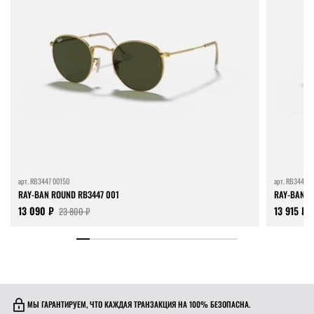
арт.
RB3447 00150
арт.
RB3447 0
RAY-BAN ROUND RB3447 001
RAY-BAN R
13 090 ₽
13 915 ₽
23 800 ₽
МЫ ГАРАНТИРУЕМ, ЧТО КАЖДАЯ ТРАНЗАКЦИЯ НА 100% БЕЗОПАСНА.