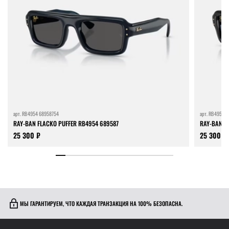
арт.
RB4954 68958754
арт.
RB4954 6
RAY-BAN FLACKO PUFFER RB4954 689587
RAY-BAN F
25 300 ₽
25 300 ₽
МЫ ГАРАНТИРУЕМ, ЧТО КАЖДАЯ ТРАНЗАКЦИЯ НА 100% БЕЗОПАСНА.